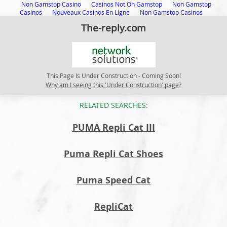
Non Gamstop Casino
Casinos Not On Gamstop
Non Gamstop
Casinos
Nouveaux Casinos En Ligne
Non Gamstop Casinos
The-reply.com
This Page Is Under Construction - Coming Soon!
Why am I seeing this 'Under Construction' page?
RELATED SEARCHES:
PUMA Repli Cat III
Puma Repli Cat Shoes
Puma Speed Cat
RepliCat